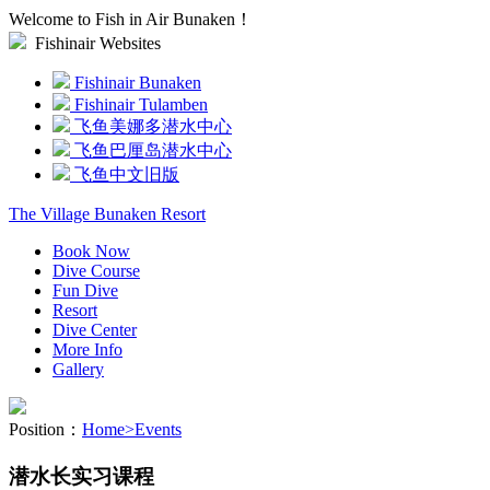
Welcome to Fish in Air Bunaken！
Fishinair Websites
Fishinair Bunaken
Fishinair Tulamben
飞鱼美娜多潜水中心
飞鱼巴厘岛潜水中心
飞鱼中文旧版
The Village Bunaken Resort
Book Now
Dive Course
Fun Dive
Resort
Dive Center
More Info
Gallery
Position：
Home
>
Events
潜水长实习课程