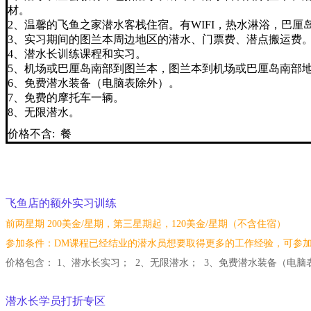
材。
2、温馨的飞鱼之家潜水客栈住宿。有WIFI，热水淋浴，巴
3、实习期间的图兰本周边地区的潜水、门票费、潜点搬运费
4、潜水长训练课程和实习。
5、机场或巴厘岛南部到图兰本，图兰本到机场或巴厘岛南部
6、免费潜水装备（电脑表除外）。
7、免费的摩托车一辆。
8、无限潜水。
价格不含: 餐
飞鱼店的
额外实习训练
前两星期 200美金/星期，第三星期起，120美金/星期（不含住宿）
参加条件：DM课程已经结业的潜水员想要取得更多的工作经验，可参
价格包含： 1、潜水长实习； 2、无限潜水； 3、免费潜水装备（电脑
潜水长学员打折专区