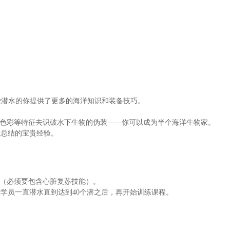
爱潜水的你提供了更多的海洋知识和装备技巧。
性色彩等特征去识破水下生物的伪装——你可以成为半个海洋生物家。
所总结的宝贵经验。
书（必须要包含心脏复苏技能）。
让学员一直潜水直到达到40个潜之后，再开始训练课程。