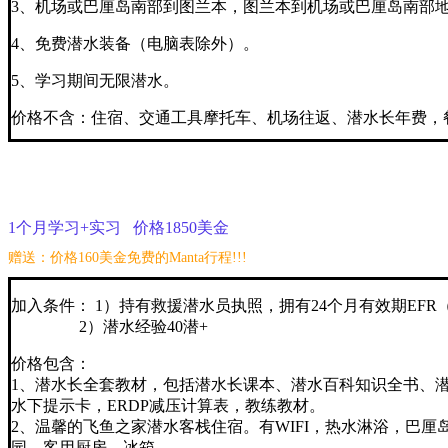
3、机场或巴厘岛南部到图兰本，图兰本到机场或巴厘岛南部
4、免费潜水装备（电脑表除外）。
5、学习期间无限潜水。
价格不含：住宿、交通工具摩托车、机场往返、潜水长年费，
1个月学习+实习 价格1850美金
赠送：价格160美金免费的Manta行程!!!
加入条件： 1）持有救援潜水员执照，拥有24个月有效期EFR
2）潜水经验40潜+
价格包含：
1、潜水长全套教材，包括潜水长课本、潜水百科知识全书、
水下提示卡，ERDP减压计算表，教练教材。
2、温馨的飞鱼之家潜水客栈住宿。有WIFI，热水淋浴，巴厘
园，客用厨房，冰箱。