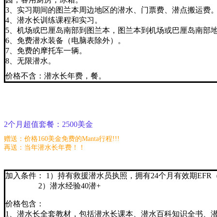
3、实习期间的图兰本周边地区的潜水、门票费、潜点搬运费
4、潜水长训练课程和实习。
5、机场或巴厘岛南部到图兰本，图兰本到机场或巴厘岛南部
6、免费潜水装备（电脑表除外）。
7、免费的摩托车一辆。
8、无限潜水。
价格不含：潜水长年费，餐。
2个月超值套餐：2500美金
赠送：价格160美金免费的Manta行程!!!
再送：当年潜水长年费
！！
加入条件： 1）持有救援潜水员执照，拥有24个月有效期EFR
2）潜水经验40潜+
价格包含：
1、潜水长全套教材，包括潜水长课本、潜水百科知识全书、潜