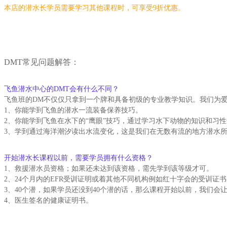
本店的潜水长学员需要学习其他课程时，可享受9折优惠。
DMT常见问题解答：
飞鱼潜水中心的DMT会有什么不同？
飞鱼班的DM不仅仅只拿到一个牌和具备初级的专业教学知识。我们为
1、你能学到飞鱼的潜水一流装备保养技巧。
2、你能学到飞鱼在水下的“鹰眼”技巧，通过学习水下动物的知识和习
3、学到通过海洋潮汐读出水流变化，这是我们在无数有流的地方潜水
开始潜水长课程以前，需要学员拥有什么资格？
1、救援潜水员资格；如果还未达到该资格，需先学到该等级才可。
2、24个月内的EFR受训证明或着其他不同机构例如红十字会的受训证
3、40个潜，如果学员还没到40个潜的话，那么课程开始以前，我们会
4、医生签名的健康证明书。